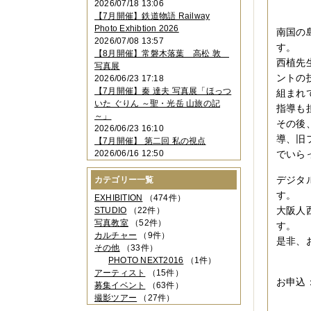
2026/07/18 13:06
2023年11月
（4件）
【7月開催】鉄道物語 Railway
2023年10月
（3件）
Photo Exhibtion 2026
南国の
2023年09月
（4件）
2026/07/08 13:57
2023年08月
（1件）
す。
【8月開催】常磐木落葉 高松 敦
2023年06月
（3件）
西植先
写真展
2023年05月
（3件）
ントの
2026/06/23 17:18
2023年04月
（2件）
【7月開催】秦 達夫 写真展「ほっつ
組まれ
2023年03月
（5件）
いた ぐりん ～聖・光岳 山旅の記
指導も
2023年02月
（3件）
～」
2023年01月
（4件）
その後
2026/06/23 16:10
2022年12月
（3件）
導、旧
【7月開催】 第二回 私の視点
2022年11月
（2件）
2026/06/16 12:50
でいら
2022年10月
（4件）
2022年09月
（2件）
デジタ
カテゴリー一覧
2022年08月
（3件）
す。
2022年07月
（3件）
EXHIBITION
（474件）
2022年05月
（4件）
大阪人
STUDIO
（22件）
2022年04月
（2件）
写真教室
（52件）
す。
2022年03月
（5件）
カルチャー
（9件）
是非、
2022年02月
（3件）
その他
（33件）
2022年01月
（3件）
PHOTO NEXT2016
（1件）
2021年12月
（2件）
アーティスト
（15件）
お申込
2021年11月
（3件）
募集イベント
（63件）
2021年10月
（1件）
撮影ツアー
（27件）
2021年09月
（5件）