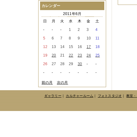
2021年08月
（1件）
カレンダー
2021年07月
（1件）
2011年6月
2021年06月
（3件）
2021年05月
（2件）
日
月
火
水
木
金
土
2021年04月
（2件）
-
-
-
1
2
3
4
2021年03月
（3件）
2021年02月
（1件）
5
6
7
8
9
10
11
2021年01月
（2件）
12
13
14
15
16
17
18
2020年12月
（3件）
2020年11月
（6件）
19
20
21
22
23
24
25
2020年10月
（6件）
26
27
28
29
30
-
-
2020年09月
（5件）
2020年08月
（3件）
-
-
-
-
-
-
-
2020年07月
（3件）
2020年06月
（2件）
前の月
次の月
2020年04月
（4件）
2020年03月
（9件）
ギャラリー
｜
カルチャールーム
｜
フォトスタジオ
｜
教室・
2020年02月
（3件）
2020年01月
（5件）
2019年12月
（3件）
2019年11月
（4件）
2019年10月
（8件）
2019年09月
（3件）
2019年08月
（2件）
2019年07月
（1件）